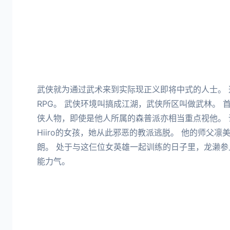
武侠就为通过武术来到实际现正义即将中式的人士。
RPG。 武侠环境叫搞成江湖，武侠所区叫做武林。 
侠人物，即使是他人所属的森普派亦相当重点视他。
Hiiro的女孩，她从此邪恶的教派逃脱。 他的师父
朗。 处于与这仨位女英雄一起训练的日子里，龙濑
能力气。