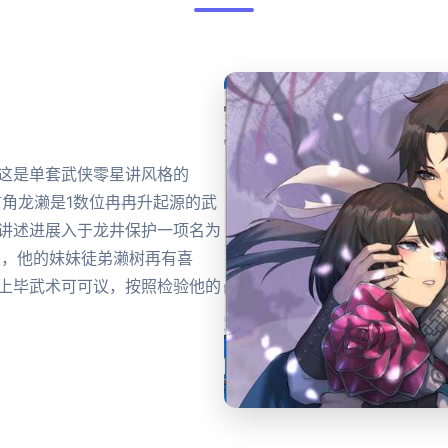
 这是单套武侠零星讲风格的
首角龙濑是1数位冉冉升起源的武
 讲述进展入于龙井保护一项名为
凛美，他的妹妹徒弟濑树再有喜
参上毕武术可可议，按照检验他的