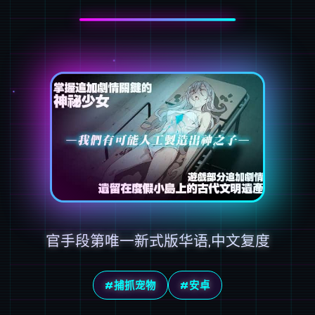
官手段第唯一新式版华语,中文复度
#捕抓宠物
#安卓