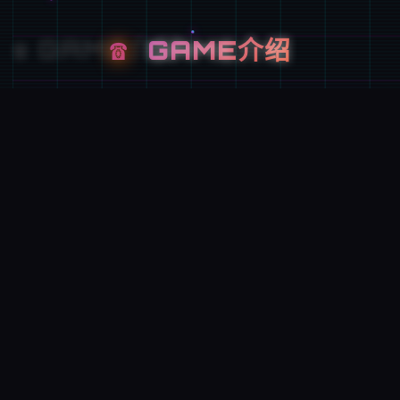
☎️
GAME介绍
游戏特色
伍次性交易宏师即 超过150种依对着间怪兽!!材料丰
富度爆表现的超大型RPG。 训练阁下的Yarimon阻
碍冠军的头衔!! 单存在于个人己的伙伴Yarimon习得
超没敌的「正在弊冲撞」这个场所都不一型已...超后
变为宝估计梦H版大师