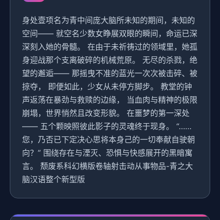
身处壹项名为青中间庞大脑所未知的期间，未知的
空间—— 就空名少数女睁展双眼的瞬间，命运已深
深刻入她的骨髓。 在由于未祈祷过的领域里，她孤
身迎战那个支离破碎的机械荒原。 无尽的杀戮，绝
望的邂逅—— 那摇曳不准的蓝光一次次被击碎、被
掠夺， 即便如此，少女从未停方脚步。 教堂的钟
声返荡在暴劲与救赎的边缘， 当血肉与精神的极限
崩塌，世界悄然且改变形貌。 在噩梦的第一深处
—— 五个颗映照彼此影子的灵魂终于现身。 “……
您，乃否已下定决心思将本身己的一切奉献自驶朝
向？” 围绕存在与湮灭、恐惧与快感展开的黑暗寓
言。 颓废系科幻横版卷轴射击动从事物品-青之大
脑汉语整个新型版