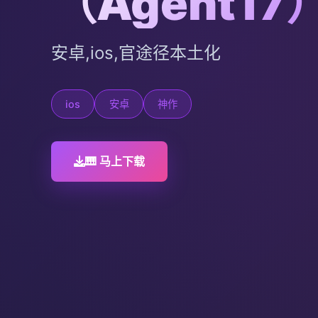
（Agent17
安卓,ios,官途径本土化
ios
安卓
神作
🎹 马上下载