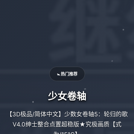
🚼 热门推荐
少女卷轴
【3D极品/简体中文】少数女卷轴5：轮归的歌
V4.0绅士整合点置超稳版★究极画质【式