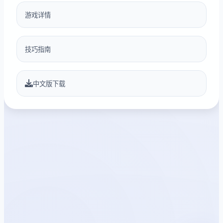
游戏详情
技巧指南
中文版下载