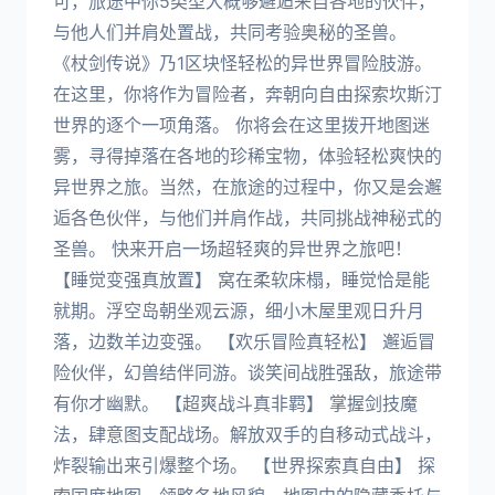
可，旅途中你5类型大概够邂逅来自各地的伙伴，
与他人们并肩处置战，共同考验奥秘的圣兽。
《杖剑传说》乃1区块怪轻松的异世界冒险肢游。
在这里，你将作为冒险者，奔朝向自由探索坎斯汀
世界的逐个一项角落。 你将会在这里拨开地图迷
雾，寻得掉落在各地的珍稀宝物，体验轻松爽快的
异世界之旅。当然，在旅途的过程中，你又是会邂
逅各色伙伴，与他们并肩作战，共同挑战神秘式的
圣兽。 快来开启一场超轻爽的异世界之旅吧！
【睡觉变强真放置】 窝在柔软床榻，睡觉恰是能
就期。浮空岛朝坐观云源，细小木屋里观日升月
落，边数羊边变强。 【欢乐冒险真轻松】 邂逅冒
险伙伴，幻兽结伴同游。谈笑间战胜强敌，旅途带
有你才幽默。 【超爽战斗真非羁】 掌握剑技魔
法，肆意图支配战场。解放双手的自移动式战斗，
炸裂输出来引爆整个场。 【世界探索真自由】 探