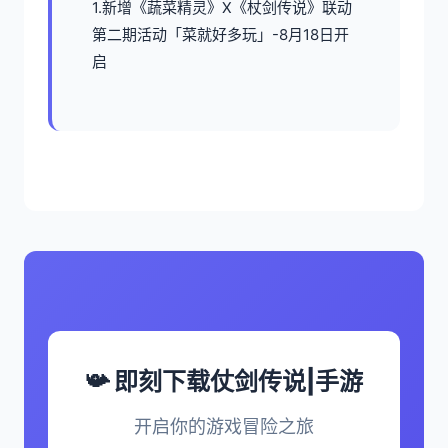
1.新增《蔬菜精灵》X《杖剑传说》联动
第二期活动「菜就好多玩」-8月18日开
启
📯 即刻下载仗剑传说|手游
开启你的游戏冒险之旅