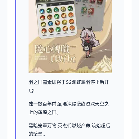
羽之国需素即将于S2渊虹邂羽停止后开
启!
独一数百年前面,混沌侵袭终资深天空之
上的辉煌之国。
黑暗笼罩万物,英杰们燃烧产命,筑始超后
的壁垒..