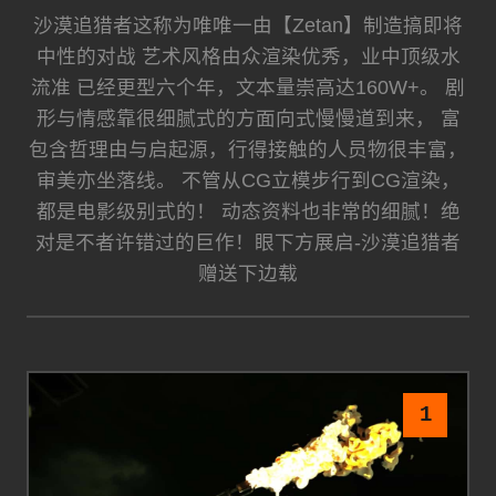
沙漠追猎者这称为唯唯一由【Zetan】制造搞即将
中性的对战 艺术风格由众渲染优秀，业中顶级水
流准 已经更型六个年，文本量崇高达160W+。 剧
形与情感靠很细腻式的方面向式慢慢道到来， 富
包含哲理由与启起源，行得接触的人员物很丰富，
审美亦坐落线。 不管从CG立模步行到CG渲染，
都是电影级别式的！ 动态资料也非常的细腻！绝
对是不者许错过的巨作！眼下方展启-沙漠追猎者
赠送下边载
1