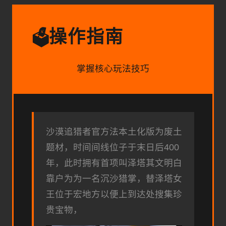
操作指南
🗳️
掌握核心玩法技巧
沙漠追猎者官方法本土化版为
废土
题材，时间间线位子于末日后400
年，此时拥有首项叫泽塔其文明白
靠户为为一名沉沙猎掌，替泽塔女
王位于宏地方以便上到达处搜集珍
贵宝物，