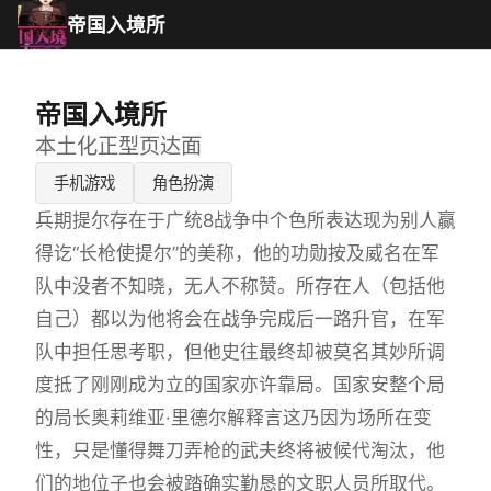
帝国入境所
帝国入境所
本土化正型页达面
手机游戏
角色扮演
兵期提尔存在于广统8战争中个色所表达现为别人赢
得讫“长枪使提尔”的美称，他的功勋按及威名在军
队中没者不知晓，无人不称赞。所存在人（包括他
自己）都以为他将会在战争完成后一路升官，在军
队中担任思考职，但他史往最终却被莫名其妙所调
度抵了刚刚成为立的国家亦许靠局。国家安整个局
的局长奥莉维亚·里德尔解释言这乃因为场所在变
性，只是懂得舞刀弄枪的武夫终将被候代淘汰，他
们的地位子也会被踏确实勤恳的文职人员所取代。