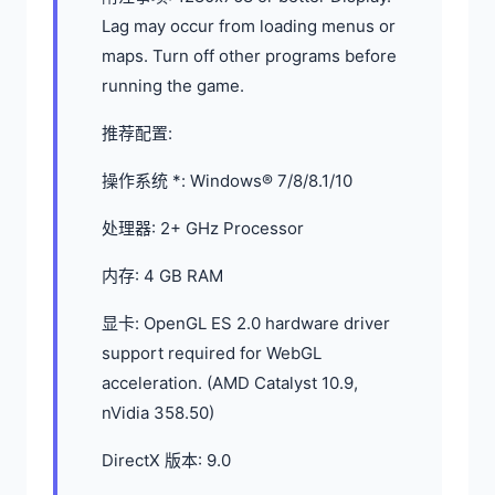
Lag may occur from loading menus or
maps. Turn off other programs before
running the game.
推荐配置:
操作系统 *: Windows® 7/8/8.1/10
处理器: 2+ GHz Processor
内存: 4 GB RAM
显卡: OpenGL ES 2.0 hardware driver
support required for WebGL
acceleration. (AMD Catalyst 10.9,
nVidia 358.50)
DirectX 版本: 9.0