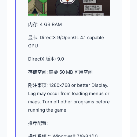
内存: 4 GB RAM
显卡: DirectX 9/OpenGL 4.1 capable
GPU
DirectX 版本: 9.0
存储空间: 需要 50 MB 可用空间
附注事项: 1280x768 or better Display.
Lag may occur from loading menus or
maps. Turn off other programs before
running the game.
推荐配置:
操作系统 *: Windows® 7/8/8.1/10