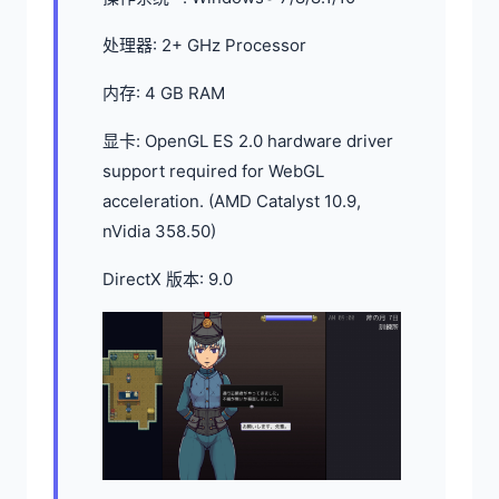
处理器: 2+ GHz Processor
内存: 4 GB RAM
显卡: OpenGL ES 2.0 hardware driver
support required for WebGL
acceleration. (AMD Catalyst 10.9,
nVidia 358.50)
DirectX 版本: 9.0