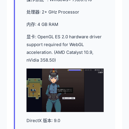
处理器: 2+ GHz Processor
内存: 4 GB RAM
显卡: OpenGL ES 2.0 hardware driver
support required for WebGL
acceleration. (AMD Catalyst 10.9,
nVidia 358.50)
DirectX 版本: 9.0