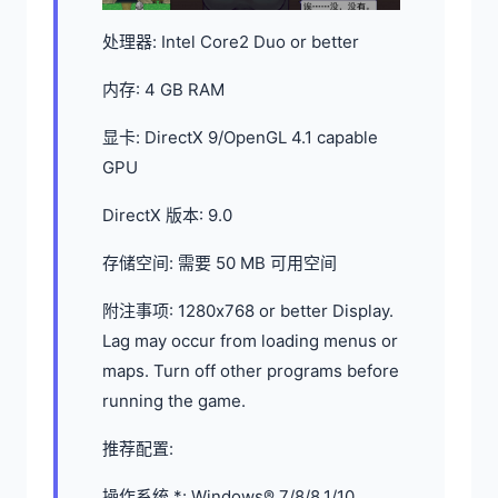
处理器: Intel Core2 Duo or better
内存: 4 GB RAM
显卡: DirectX 9/OpenGL 4.1 capable
GPU
DirectX 版本: 9.0
存储空间: 需要 50 MB 可用空间
附注事项: 1280x768 or better Display.
Lag may occur from loading menus or
maps. Turn off other programs before
running the game.
推荐配置:
操作系统 *: Windows® 7/8/8.1/10