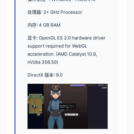
处理器: 2+ GHz Processor
内存: 4 GB RAM
显卡: OpenGL ES 2.0 hardware driver
support required for WebGL
acceleration. (AMD Catalyst 10.9,
nVidia 358.50)
DirectX 版本: 9.0