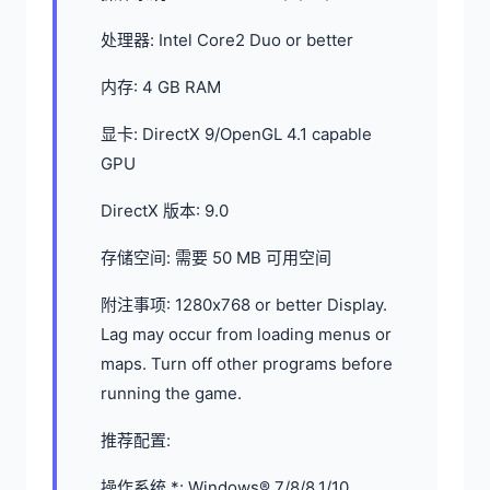
处理器: Intel Core2 Duo or better
内存: 4 GB RAM
显卡: DirectX 9/OpenGL 4.1 capable
GPU
DirectX 版本: 9.0
存储空间: 需要 50 MB 可用空间
附注事项: 1280x768 or better Display.
Lag may occur from loading menus or
maps. Turn off other programs before
running the game.
推荐配置:
操作系统 *: Windows® 7/8/8.1/10