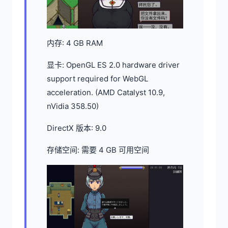
内存: 4 GB RAM
显卡: OpenGL ES 2.0 hardware driver
support required for WebGL
acceleration. (AMD Catalyst 10.9,
nVidia 358.50)
DirectX 版本: 9.0
存储空间: 需要 4 GB 可用空间