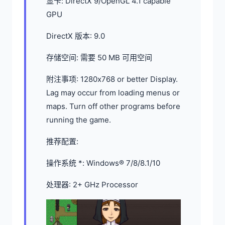
显卡: DirectX 9/OpenGL 4.1 capable
GPU
DirectX 版本: 9.0
存储空间: 需要 50 MB 可用空间
附注事项: 1280x768 or better Display.
Lag may occur from loading menus or
maps. Turn off other programs before
running the game.
推荐配置:
操作系统 *: Windows® 7/8/8.1/10
处理器: 2+ GHz Processor