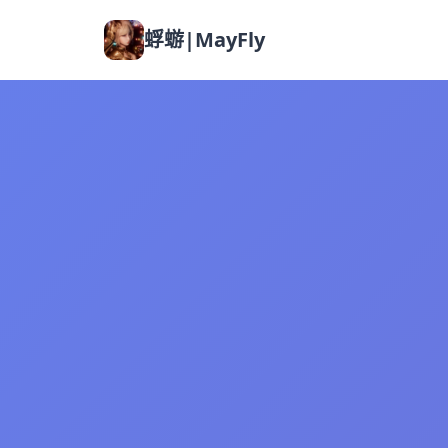
蜉蝣|MayFly