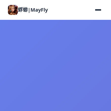
蜉蝣|MayFly