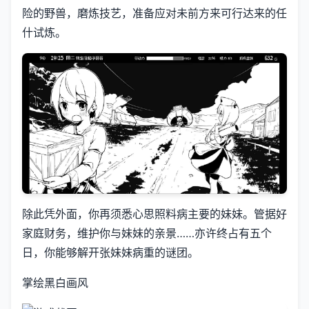
险的野兽，磨炼技艺，准备应对未前方来可行达来的任
什试炼。
除此凭外面，你再须悉心思照料病主要的妹妹。管据好
家庭财务，维护你与妹妹的亲景……亦许终占有五个
日，你能够解开张妹妹病重的谜团。
掌绘黑白画风