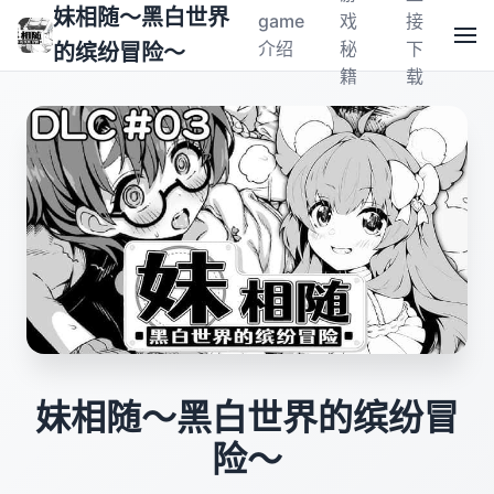
妹相随～黑白世界
game
戏
接
介绍
秘
下
的缤纷冒险～
籍
载
妹相随～黑白世界的缤纷冒
险～