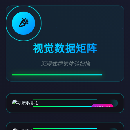
🎉
视觉数据矩阵
沉浸式视觉体验扫描
DATA-01